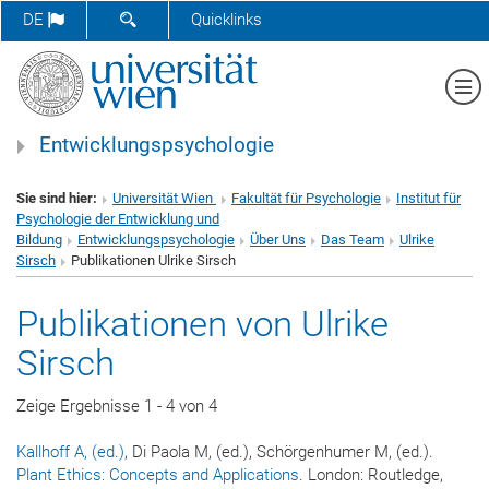
SUCHFORMULAR ÖFFNEN
DE
Quicklinks
Me
Entwicklungspsychologie
Sie sind hier:
Universität Wien
Fakultät für Psychologie
Institut für
Psychologie der Entwicklung und
Bildung
Entwicklungspsychologie
Über Uns
Das Team
Ulrike
Sirsch
Publikationen Ulrike Sirsch
Publikationen von Ulrike
Sirsch
Zeige Ergebnisse 1 - 4 von 4
Kallhoff A, (ed.)
, Di Paola M, (ed.), Schörgenhumer M, (ed.).
Plant Ethics:
Concepts and Applications
. London: Routledge,