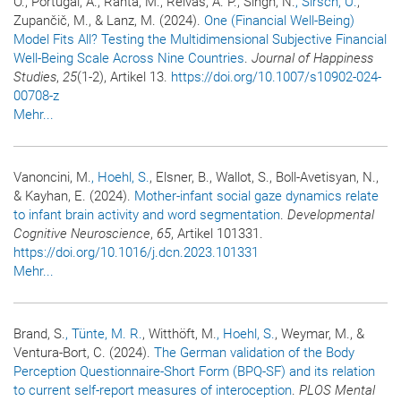
O., Portugal, A., Ranta, M., Relvas, A. P., Singh, N.
, Sirsch, U.
,
Zupančič, M., & Lanz, M. (2024).
One (Financial Well‑Being)
Model Fits All? Testing the Multidimensional Subjective Financial
Well‑Being Scale Across Nine Countries
.
Journal of Happiness
Studies
,
25
(1-2), Artikel 13.
https://doi.org/10.1007/s10902-024-
00708-z
Mehr...
Vanoncini, M.
, Hoehl, S.
, Elsner, B., Wallot, S., Boll-Avetisyan, N.,
& Kayhan, E. (2024).
Mother-infant social gaze dynamics relate
to infant brain activity and word segmentation
.
Developmental
Cognitive Neuroscience
,
65
, Artikel 101331.
https://doi.org/10.1016/j.dcn.2023.101331
Mehr...
Brand, S.
, Tünte, M. R.
, Witthöft, M.
, Hoehl, S.
, Weymar, M., &
Ventura-Bort, C. (2024).
The German validation of the Body
Perception Questionnaire-Short Form (BPQ-SF) and its relation
to current self-report measures of interoception
.
PLOS Mental