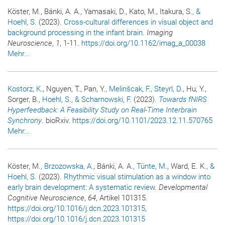
Köster, M., Bánki, A. A., Yamasaki, D., Kato, M., Itakura, S.
, &
Hoehl, S.
(2023).
Cross-cultural differences in visual object and
background processing in the infant brain
.
Imaging
Neuroscience
,
1
, 1-11.
https://doi.org/10.1162/imag_a_00038
Mehr...
Kostorz, K.
, Nguyen, T., Pan, Y.
, Melinšcak, F.
, Steyrl, D.
, Hu, Y.,
Sorger, B.
, Hoehl, S.
, & Scharnowski, F.
(2023).
Towards fNIRS
Hyperfeedback: A Feasibility Study on Real-Time Interbrain
Synchrony
. bioRxiv.
https://doi.org/10.1101/2023.12.11.570765
Mehr...
Köster, M.
, Brzozowska, A.
, Bánki, A. A.
, Tünte, M.
, Ward, E. K.
, &
Hoehl, S.
(2023).
Rhythmic visual stimulation as a window into
early brain development: A systematic review
.
Developmental
Cognitive Neuroscience
,
64
, Artikel 101315.
https://doi.org/10.1016/j.dcn.2023.101315
,
https://doi.org/10.1016/j.dcn.2023.101315