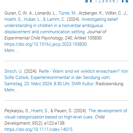
Erste Seite
Vorige Seite
Seite
1
Seite
2
Seite
3
Seite
4
Seite
5
Seite
6
Seite
7
Nächs
Letz
Guran, C.-N. A., Lonardo, L.
, Tünte, M.
, Arzberger, K., Völter, C. J.
,
Hoehl, S.
, Huber, L.
, & Lamm, C.
(2024).
Investigating belief
understanding in children in a nonverbal ambiguous
displacement and communication setting
.
Journal of
Experimental Child Psychology
,
240
, Artikel 105830.
https://doi.org/10.1016/j.jecp.2023.105830
Mehr...
Sirsch, U.
(2024).
Reife - Wann sind wir wirklich erwachsen? Von
Sofie Czilwik; Expertenkommentar in der Sendung vom:
Samstag, 23. März 2024, 8:30 Uhr, SWR Kultur
. Radiosendung
Mehr...
Peykarjou, S.
, Hoehl, S.
, & Pauen, S. (2024).
The development of
visual categorization based on high-level cues
.
Child
Development
,
95
(2), e122-e138.
https://doi.org/10.1111/cdev.14015