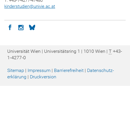
T: +43-1-4277-47480
kinderstudien
@
univie.ac.at
Icon facebook
Icon instagram
Icon bluesky
Universität Wien | Universitätsring 1 | 1010 Wien |
T
+43-
1-4277-0
Sitemap
|
Impressum
|
Barrierefreiheit
|
Datenschutz­
erklärung
|
Druckversion