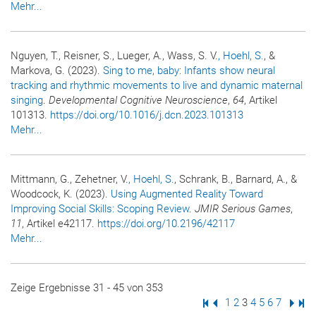
Mehr...
Nguyen, T., Reisner, S., Lueger, A., Wass, S. V.
, Hoehl, S.
, &
Markova, G. (2023).
Sing to me, baby: Infants show neural
tracking and rhythmic movements to live and dynamic maternal
singing
.
Developmental Cognitive Neuroscience
,
64
, Artikel
101313.
https://doi.org/10.1016/j.dcn.2023.101313
Mehr...
Mittmann, G., Zehetner, V.
, Hoehl, S.
, Schrank, B., Barnard, A., &
Woodcock, K. (2023).
Using Augmented Reality Toward
Improving Social Skills: Scoping Review
.
JMIR Serious Games
,
11
, Artikel e42117.
https://doi.org/10.2196/42117
Mehr...
Zeige Ergebnisse 31 - 45 von 353
Erste Seite
Vorige Seite
Seite
1
Seite
2
Seite
3
Seite
4
Seite
5
Seite
6
Seite
7
Nächs
Letz