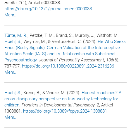
Health
,
1
(1), Artikel e0000038.
https://doi.org/10.1371/journal.pmen.0000038
Mehr...
Tünte, M. R.
, Petzke, T. M., Brand, S., Murphy, J., Witthöft, M.
,
Hoehl, S.
, Weymar, M., & Ventura-Bort, C. (2024).
He Who Seeks
Finds (Bodily Signals): German Validation of the Interoceptive
Attention Scale (IATS) and its Relationship with Subclinical
Psychopathology.
Journal of Personality Assessment
,
106
(6),
787-797.
https://doi.org/10.1080/00223891.2024.2316236
Mehr...
Hoehl, S.
, Krenn, B., & Vincze, M. (2024).
Honest machines? A
cross-disciplinary perspective on trustworthy technology for
children
.
Frontiers in Developmental Psychology
,
2
, Artikel
1308881.
https://doi.org/10.3389/fdpys.2024.1308881
Mehr...