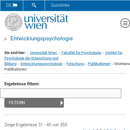
SUCHFORMULAR ÖFFNEN
DE
Quicklinks
Me
Entwicklungspsychologie
Sie sind hier:
Universität Wien
Fakultät für Psychologie
Institut für
Psychologie der Entwicklung und
Bildung
Entwicklungspsychologie
Forschung
Publikationen
Einzelans
Publikationen
Ergebnisse filtern:
FILTERN
Zeige Ergebnisse 31 - 45 von 353