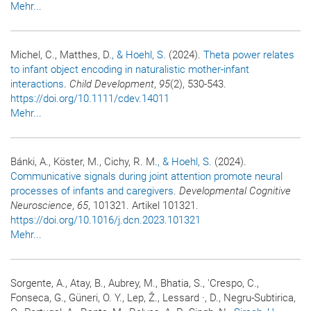
Mehr...
Michel, C., Matthes, D.
, & Hoehl, S.
(2024).
Theta power relates
to infant object encoding in naturalistic mother-infant
interactions
.
Child Development
,
95
(2), 530-543.
https://doi.org/10.1111/cdev.14011
Mehr...
Bánki, A., Köster, M., Cichy, R. M.
, & Hoehl, S.
(2024).
Communicative signals during joint attention promote neural
processes of infants and caregivers
.
Developmental Cognitive
Neuroscience
,
65
, 101321. Artikel 101321.
https://doi.org/10.1016/j.dcn.2023.101321
Mehr...
Sorgente, A., Atay, B., Aubrey, M., Bhatia, S., 'Crespo, C.,
Fonseca, G., Güneri, O. Y., Lep, Ž., Lessard ·, D., Negru-Subtirica,