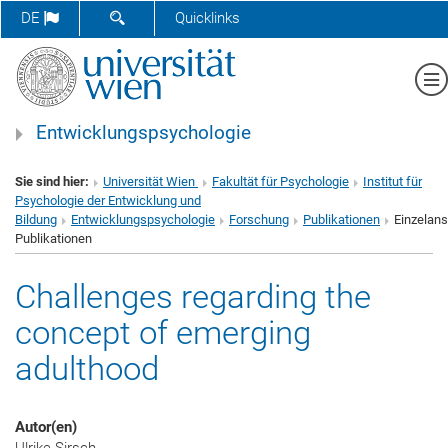
SUCHFORMULAR ÖFFNEN
DE
Quicklinks
Me
Entwicklungspsychologie
Sie sind hier:
Universität Wien
Fakultät für Psychologie
Institut für
Psychologie der Entwicklung und
Bildung
Entwicklungspsychologie
Forschung
Publikationen
Einzelans
Publikationen
Challenges regarding the
concept of emerging
adulthood
Autor(en)