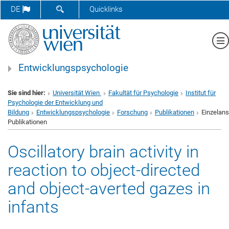
SUCHFORMULAR ÖFFNEN
DE
Quicklinks
Me
Entwicklungspsychologie
Sie sind hier:
Universität Wien
Fakultät für Psychologie
Institut für
Psychologie der Entwicklung und
Bildung
Entwicklungspsychologie
Forschung
Publikationen
Einzelans
Publikationen
Oscillatory brain activity in
reaction to object-directed
and object-averted gazes in
infants