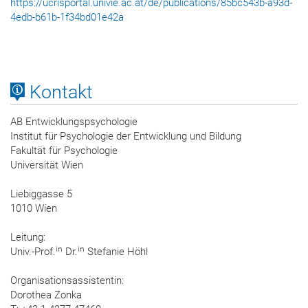
https://ucrisportal.univie.ac.at/de/publications/85bc543b-a93d-
4edb-b61b-1f34bd01e42a
Kontakt
AB Entwicklungspsychologie
Institut für Psychologie der Entwicklung und Bildung
Fakultät für Psychologie
Universität Wien
Liebiggasse 5
1010 Wien
Leitung:
in
in
Univ.-Prof.
Dr.
Stefanie Höhl
Organisationsassistentin:
Dorothea Zonka