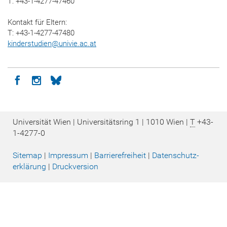
T: +43-1-4277-47460
Kontakt für Eltern:
T: +43-1-4277-47480
kinderstudien
@
univie.ac.at
Icon facebook
Icon instagram
Icon bluesky
Universität Wien | Universitätsring 1 | 1010 Wien |
T
+43-
1-4277-0
Sitemap
|
Impressum
|
Barrierefreiheit
|
Datenschutz­
erklärung
|
Druckversion