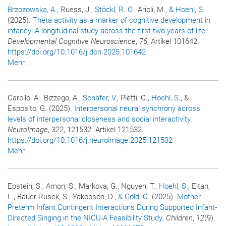
Brzozowska, A.
, Ruess, J.
, Stöckl, R. O.
, Arioli, M.
, & Hoehl, S.
(2025).
Theta activity as a marker of cognitive development in
infancy: A longitudinal study across the first two years of life
.
Developmental Cognitive Neuroscience
,
76
, Artikel 101642.
https://doi.org/10.1016/j.dcn.2025.101642
Mehr...
Carollo, A., Bizzego, A.
, Schäfer, V.
, Pletti, C.
, Hoehl, S.
, &
Esposito, G. (2025).
Interpersonal neural synchrony across
levels of interpersonal closeness and social interactivity
.
NeuroImage
,
322
, 121532. Artikel 121532.
https://doi.org/10.1016/j.neuroimage.2025.121532
Mehr...
Epstein, S., Arnon, S., Markova, G., Nguyen, T.
, Hoehl, S.
, Eitan,
L., Bauer-Rusek, S., Yakobson, D.
, & Gold, C.
(2025).
Mother-
Preterm Infant Contingent Interactions During Supported Infant-
Directed Singing in the NICU-A Feasibility Study
.
Children
,
12
(9).