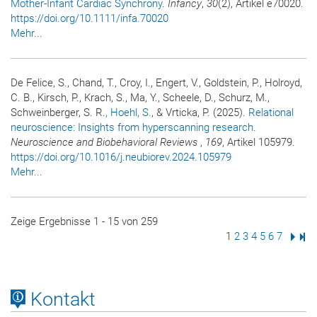
Mother-Infant Cardiac Synchrony
.
Infancy
,
30
(2), Artikel e70020.
https://doi.org/10.1111/infa.70020
Mehr...
De Felice, S., Chand, T., Croy, I., Engert, V., Goldstein, P., Holroyd,
C. B., Kirsch, P., Krach, S., Ma, Y., Scheele, D., Schurz, M.,
Schweinberger, S. R.
, Hoehl, S.
, & Vrticka, P. (2025).
Relational
neuroscience: Insights from hyperscanning research
.
Neuroscience and Biobehavioral Reviews
,
169
, Artikel 105979.
https://doi.org/10.1016/j.neubiorev.2024.105979
Mehr...
Zeige Ergebnisse 1 - 15 von 259
Seite
1
Seite
2
Seite
3
Seite
4
Seite
5
Seite
6
Seite
7
Nächs
Letz
Kontakt