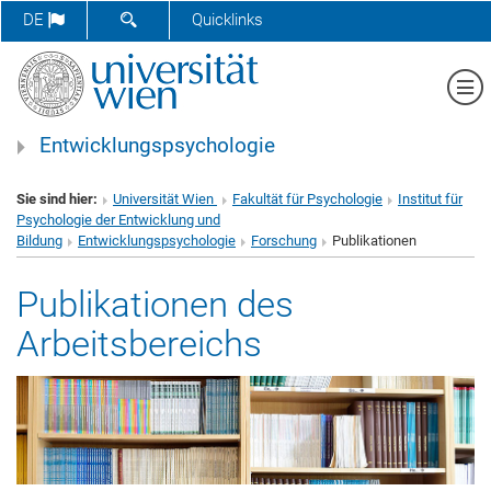
SUCHFORMULAR ÖFFNEN
DE
Quicklinks
Me
Entwicklungspsychologie
Sie sind hier:
Universität Wien
Fakultät für Psychologie
Institut für
Psychologie der Entwicklung und
Bildung
Entwicklungspsychologie
Forschung
Publikationen
Publikationen des
Arbeitsbereichs