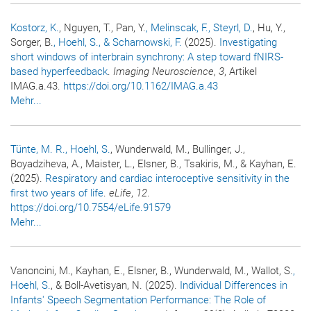
Kostorz, K.
, Nguyen, T., Pan, Y.
, Melinscak, F.
, Steyrl, D.
, Hu, Y.,
Sorger, B.
, Hoehl, S.
, & Scharnowski, F.
(2025).
Investigating
short windows of interbrain synchrony: A step toward fNIRS-
based hyperfeedback
.
Imaging Neuroscience
,
3
, Artikel
IMAG.a.43.
https://doi.org/10.1162/IMAG.a.43
Mehr...
Tünte, M. R.
, Hoehl, S.
, Wunderwald, M., Bullinger, J.,
Boyadziheva, A., Maister, L., Elsner, B., Tsakiris, M., & Kayhan, E.
(2025).
Respiratory and cardiac interoceptive sensitivity in the
first two years of life
.
eLife
,
12
.
https://doi.org/10.7554/eLife.91579
Mehr...
Vanoncini, M., Kayhan, E., Elsner, B., Wunderwald, M., Wallot, S.
,
Hoehl, S.
, & Boll-Avetisyan, N. (2025).
Individual Differences in
Infants' Speech Segmentation Performance: The Role of