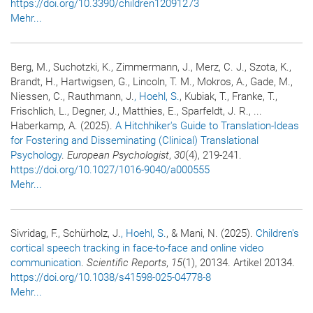
https://doi.org/10.3390/children12091273
Mehr...
Berg, M., Suchotzki, K., Zimmermann, J., Merz, C. J., Szota, K.,
Brandt, H., Hartwigsen, G., Lincoln, T. M., Mokros, A., Gade, M.,
Niessen, C., Rauthmann, J.
, Hoehl, S.
, Kubiak, T., Franke, T.,
Frischlich, L., Degner, J., Matthies, E., Sparfeldt, J. R., ...
Haberkamp, A. (2025).
A Hitchhiker's Guide to Translation-Ideas
for Fostering and Disseminating (Clinical) Translational
Psychology
.
European Psychologist
,
30
(4), 219-241.
https://doi.org/10.1027/1016-9040/a000555
Mehr...
Sivridag, F., Schürholz, J.
, Hoehl, S.
, & Mani, N. (2025).
Children's
cortical speech tracking in face-to-face and online video
communication
.
Scientific Reports
,
15
(1), 20134. Artikel 20134.
https://doi.org/10.1038/s41598-025-04778-8
Mehr...