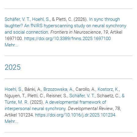
Schäfer, V. T.
, Hoehl, S.
, & Pletti, C. (2026).
In sync through
laughter? An fNIRS hyperscanning study on neural synchrony
and social connection
.
Frontiers in Neuroscience
,
19
, Artikel
1697100.
https://doi.org/10.3389/fnins.2025.1697100
Mehr...
2025
Hoehl, S.
, Bánki, A.
, Brzozowska, A.
, Carollo, A.
, Kostorz, K.
,
Nguyen, T., Pletti, C., Reisner, S.
, Schäfer, V. T.
, Schaetz, C.
, &
Tünte, M. R.
(2025).
A developmental framework of
interpersonal neural synchrony
.
Developmental Review
,
78
,
Artikel 101234.
https://doi.org/10.1016/j.dr.2025.101234
Mehr...