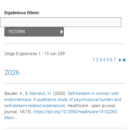
Ergebnisse filtern:
FILTERN
Zeige Ergebnisse 1 - 15 von 259
Seite
1
Seite
2
Seite
3
Seite
4
Seite
5
Seite
6
Seite
7
Nächs
Letz
2026
Bauder, A.
, & Werneck, H.
(2026).
Self-esteem in women with
endometriosis: A qualitative study of psychosocial burden and
self-esteem-related experiences
.
Healthcare : open access
journal
,
14
(15).
https://doi.org/10.3390/healthcare14152260
Mehr...